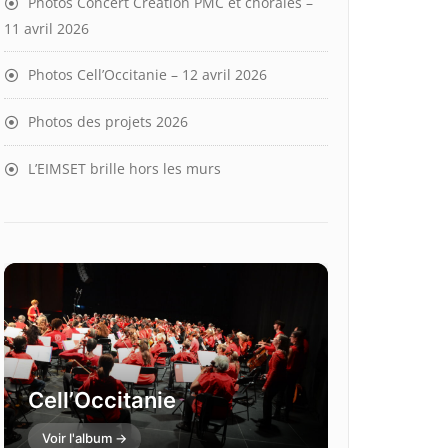
Photos Concert Création PMC et chorales –
11 avril 2026
Photos Cell’Occitanie – 12 avril 2026
Photos des projets 2026
L’EIMSET brille hors les murs
Cell’Occitanie
Voir l'album →