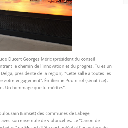
aude Ducert Georges Méric (président du conseil
trant le chemin de l’innovation et du progrès. Tu es un
élga, présidente de la région). “Cette salle a toutes les
de votre engagement”. Émilienne Poumirol (sénatrice) :
on. Un hommage que tu mérites”.
oulousain (Eimset) des communes de Labège,
ant avec son ensemble de violoncelles. Le “Canon de
ochettes” de Mozart (flûte enchantée) et l’ouverture de