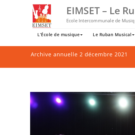
Skip
EIMSET – Le R
to
content
Ecole Intercommunale de Musiq
L’École de musique
Le Ruban Musical
Archive annuelle 2 décembre 2021