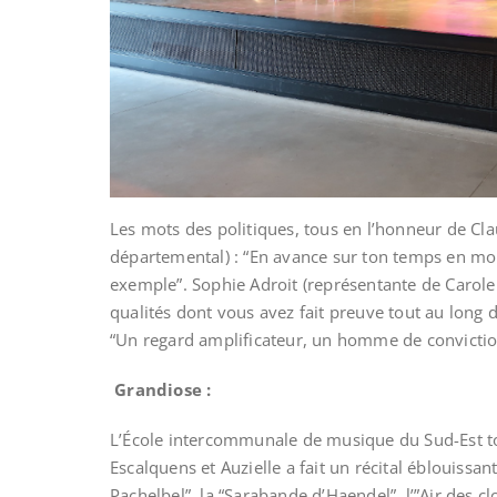
Les mots des politiques, tous en l’honneur de Cl
départemental) : “En avance sur ton temps en mon
exemple”. Sophie Adroit (représentante de Carole D
qualités dont vous avez fait preuve tout au long 
“Un regard amplificateur, un homme de convicti
Grandiose :
L’École intercommunale de musique du Sud-Est t
Escalquens et Auzielle a fait un récital éblouiss
Pachelbel”, la “Sarabande d’Haendel”, l’”Air des cl