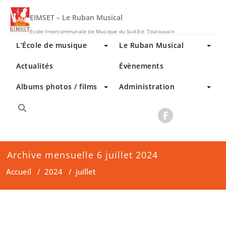
Skip
to
EIMSET – Le Ruban Musical
content
Ecole Intercommunale de Musique du Sud-Est Toulousain
L’École de musique
Le Ruban Musical
Actualités
Évènements
Albums photos / films
Administration
Archive mensuelle 6 juillet 2024
Accueil
/
2024
/
juillet