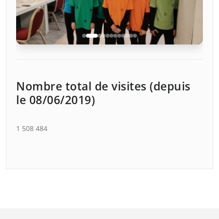
Nombre total de visites (depuis
La vie m'a sauté à la figure
le 08/06/2019)
Voir l'album →
1 508 484