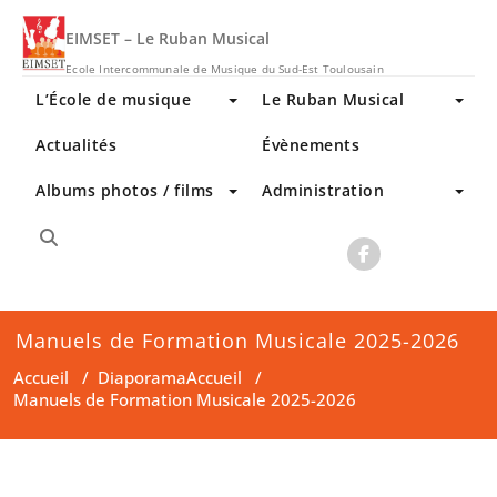
Skip
to
EIMSET – Le Ruban Musical
content
Ecole Intercommunale de Musique du Sud-Est Toulousain
L’École de musique
Le Ruban Musical
Actualités
Évènements
Albums photos / films
Administration
Manuels de Formation Musicale 2025-2026
Accueil
/
DiaporamaAccueil
/
Manuels de Formation Musicale 2025-2026