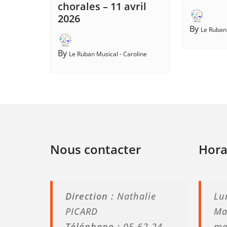
chorales – 11 avril
2026
By
Le Ruban 
By
Le Ruban Musical - Caroline
Nous contacter
Hora
Direction :
Nathalie
Lu
PICARD
Ma
Téléphone :
05 62 24
me