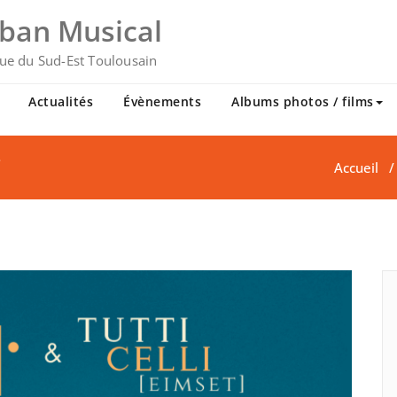
uban Musical
ue du Sud-Est Toulousain
Actualités
Évènements
Albums photos / films
e
Accueil