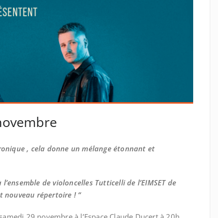
9 novembre
tronique , cela donne un mélange étonnant et
’ensemble de violoncelles Tutticelli de l’EIMSET de
t nouveau répertoire ! “
le samedi 29 novembre à l’Espace Claude Ducert à 20h.