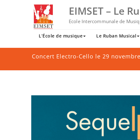
Skip
EIMSET – Le R
to
content
Ecole Intercommunale de Musiq
L’École de musique
Le Ruban Musical
Concert Electro-Cello le 29 novembr