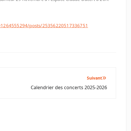
001264555294/posts/25356220517336751
Suivant
Calendrier des concerts 2025-2026