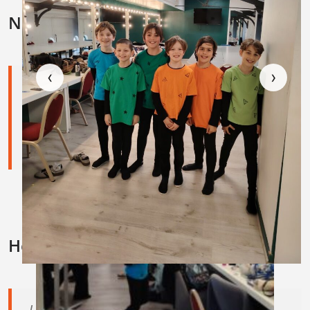
Nous contacter
▦ Grille
▶ Diaporama
‹
›
Direction :
Nathalie PICARD
Téléphone :
05 62 24 45 10
Mail :
eimset@lecgs.org
sec.eimset@lecgs.org
Horaires secrétariat
Lundi : 14h-18h