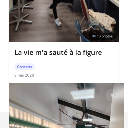
10 photos
La vie m'a sauté à la figure
Concerts
8 mai 2026
✕
✕
La vie m'a sauté à la figure
8 mai 2026 ·
Concerts ·
10 photos
Concert halle aux grains