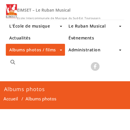
Skip
to
EIMSET – Le Ruban Musical
content
Ecole Intercommunale de Musique du Sud-Est Toulousain
L’École de musique
Le Ruban Musical
Actualités
Évènements
Albums photos / films
Administration
Albums photos
Accueil
/
Albums photos