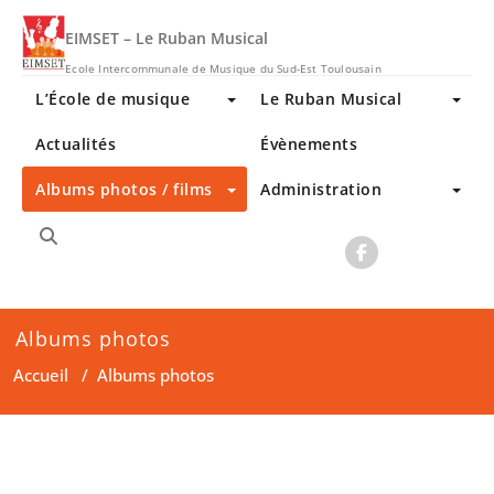
Skip
to
EIMSET – Le Ruban Musical
content
Ecole Intercommunale de Musique du Sud-Est Toulousain
L’École de musique
Le Ruban Musical
Actualités
Évènements
Albums photos / films
Administration
Albums photos
Accueil
/
Albums photos