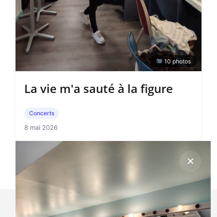
10 photos
La vie m'a sauté à la figure
Concerts
8 mai 2026
✕
✕
La vie m'a sauté à la figure
8 mai 2026 ·
Concerts ·
10 photos
Concert halle aux grains