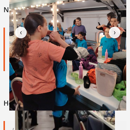
Nous contacter
▦ Grille
▶ Diaporama
‹
›
Direction :
Nathalie PICARD
Téléphone :
05 62 24 45 10
Mail :
eimset@lecgs.org
sec.eimset@lecgs.org
Horaires secrétariat
Lundi : 14h-18h