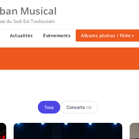
uban Musical
ue du Sud-Est Toulousain
Actualités
Évènements
Albums photos / films
Tous
Concerts
(3)