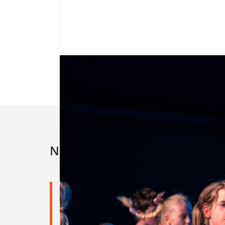
Création PMC et chora
11 avril 2026 ·
Concerts ·
35 phot
Photos Concert Création PMC et chor
Nous contacter
Hora
▦ Grille
▶ Diaporama
Direction :
Nathalie
Lu
PICARD
Ma