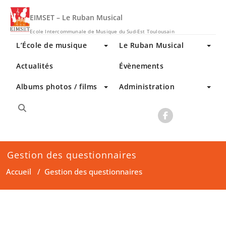
Skip
to
EIMSET – Le Ruban Musical
content
Ecole Intercommunale de Musique du Sud-Est Toulousain
L’École de musique
Le Ruban Musical
Actualités
Évènements
Albums photos / films
Administration
Gestion des questionnaires
Accueil
/
Gestion des questionnaires