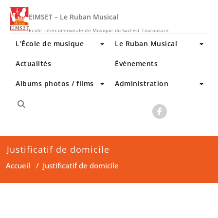
Skip
to
EIMSET – Le Ruban Musical
content
Ecole Intercommunale de Musique du Sud-Est Toulousain
L’École de musique
Le Ruban Musical
Actualités
Évènements
Albums photos / films
Administration
Justificatif de domicile
Accueil
/
Justificatif de domicile