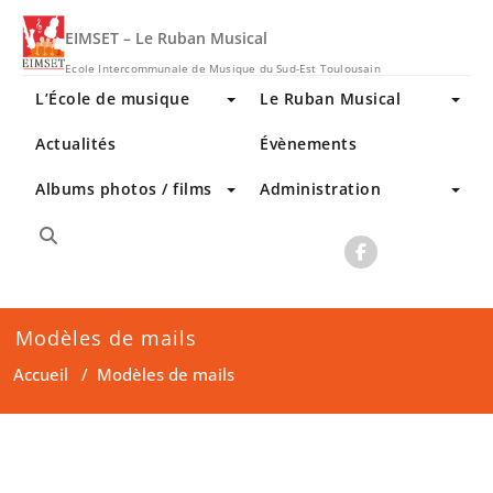
Skip
to
EIMSET – Le Ruban Musical
content
Ecole Intercommunale de Musique du Sud-Est Toulousain
L’École de musique
Le Ruban Musical
Actualités
Évènements
Albums photos / films
Administration
Modèles de mails
Accueil
/
Modèles de mails