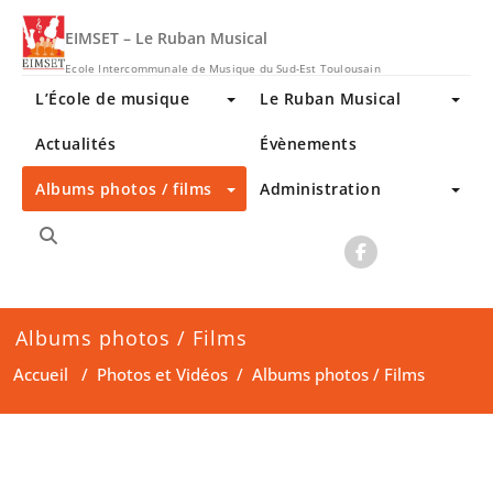
Skip
to
EIMSET – Le Ruban Musical
content
Ecole Intercommunale de Musique du Sud-Est Toulousain
L’École de musique
Le Ruban Musical
Actualités
Évènements
Albums photos / films
Administration
Albums photos / Films
Accueil
/
Photos et Vidéos
/
Albums photos / Films