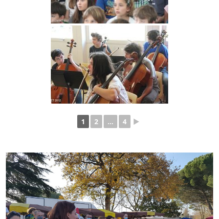
1
2
...
4
►