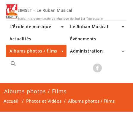
Skip
to
EIMSET – Le Ruban Musical
content
Ecole Intercommunale de Musique du Sud-Est Toulousain
L’École de musique
Le Ruban Musical
Actualités
Évènements
Albums photos / films
Administration
Albums photos / Films
Accueil
/
Photos et Vidéos
/
Albums photos / Films