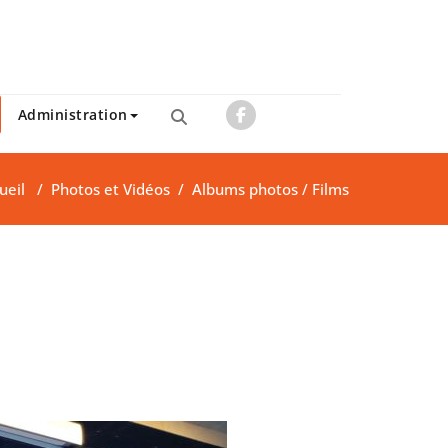
Administration
ueil
/
Photos et Vidéos
/
Albums photos / Films