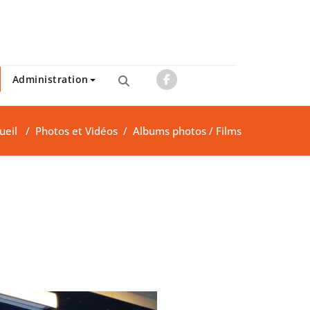
Administration
ueil
/
Photos et Vidéos
/
Albums photos / Films