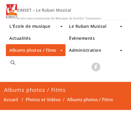
Skip
to
EIMSET – Le Ruban Musical
content
Ecole Intercommunale de Musique du Sud-Est Toulousain
L’École de musique
Le Ruban Musical
Actualités
Évènements
Albums photos / films
Administration
Albums photos / Films
Accueil
/
Photos et Vidéos
/
Albums photos / Films