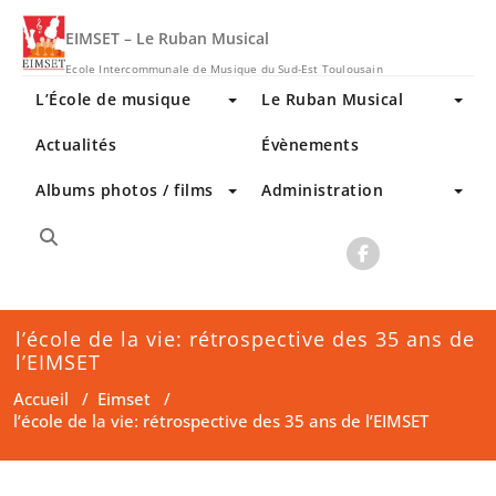
Skip
to
EIMSET – Le Ruban Musical
content
Ecole Intercommunale de Musique du Sud-Est Toulousain
L’École de musique
Le Ruban Musical
Actualités
Évènements
Albums photos / films
Administration
l’école de la vie: rétrospective des 35 ans de
l’EIMSET
Accueil
/
Eimset
/
l’école de la vie: rétrospective des 35 ans de l’EIMSET